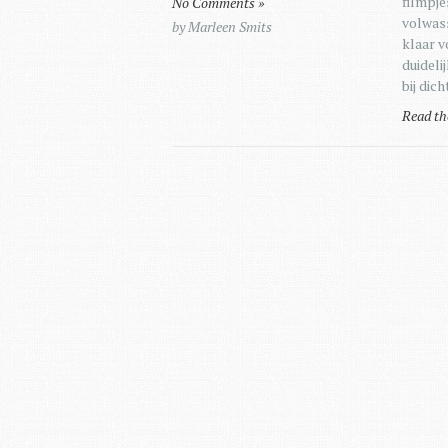
filmpje
No Comments »
volwass
by Marleen Smits
klaar v
duideli
bij dic
Read th