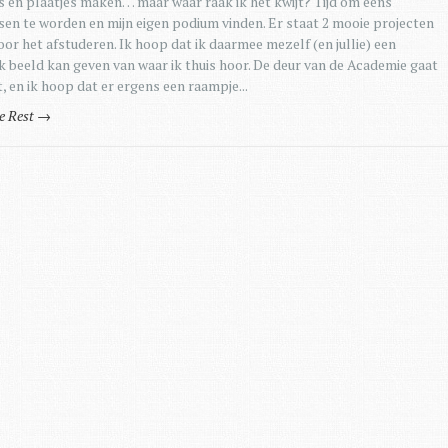
s en plaatjes maken… maar waar raak ik het kwijt? Tijd om eens
en te worden en mijn eigen podium vinden. Er staat 2 mooie projecten
oor het afstuderen. Ik hoop dat ik daarmee mezelf (en jullie) een
jk beeld kan geven van waar ik thuis hoor. De deur van de Academie gaat
ht, en ik hoop dat er ergens een raampje...
e Rest →